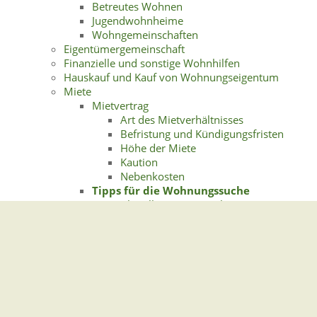
Betreutes Wohnen
Jugendwohnheime
Wohngemeinschaften
Eigentümergemeinschaft
Finanzielle und sonstige Wohnhilfen
Hauskauf und Kauf von Wohnungseigentum
Miete
Mietvertrag
Art des Mietverhältnisses
Befristung und Kündigungsfristen
Höhe der Miete
Kaution
Nebenkosten
Tipps für die Wohnungssuche
Aktueller Mietspiegel
Energieausweis
Quellen für die Wohnungssuche
Versicherungen für Mieter
Nachbarschaft
Rundfunkbeitrag
Versicherungen für Eigentümer und Vermieter
Weiterführende Informationen und Links