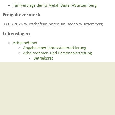
Tarifverträge der IG Metall Baden-Württemberg
Freigabevermerk
09.06.2026 Wirtschaftsministerium Baden-Württemberg
Lebenslagen
Arbeitnehmer
Abgabe einer Jahressteuererklärung
Arbeitnehmer- und Personalvertretung
Betriebsrat
Gleichstellungsbeauftragte
Jugend- und Auszubildendenvertretung
Personalvertretung
Schwerbehindertenvertretung
Arbeits- und Erholungszeiten
Schichtarbeit
Urlaubsansprüche
Einzelne Personengruppen
Ältere Arbeitnehmer
Ausländische Arbeitnehmer
Frauen