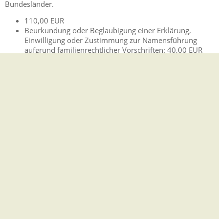
Bundesländer.
110,00 EUR
Beurkundung oder Beglaubigung einer Erklärung,
Einwilligung oder Zustimmung zur Namensführung
aufgrund familienrechtlicher Vorschriften: 40,00 EUR
Erteilung einer Bescheinigung über eine
Namensänderung, wenn diese nicht im Zusammenhang
mit der Entgegennahme einer namensrechtlichen
Erklärung ausgestellt wird: 20,00 EUR
Hinweis:
Es können weitere Kosten und Gebühren beim
Standesamt oder bei Justizbehörden entstehen, beispielsweise
für Apostillen oder eine dolmetschende Fachkraft.
Bearbeitungsdauer
Vom Einzelfall abhängig.
Hinweise
-
Rechtsbehelf