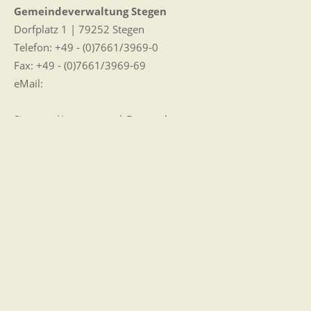
Gemeindeverwaltung Stegen
Dorfplatz 1 | 79252 Stegen
Telefon: +49 - (0)7661/3969-0
Fax: +49 - (0)7661/3969-69
eMail:
Sitemap
|
Impressum
|
Datenschutz
Erklärung zur Barrierefreiheit
Leichte Sprache
Zugangseröffnung für elektronische Kommunikation
Wir für Sie vor Ort
Öffnungszeiten:
Mo - Fr. 8.00 - 12.00 Uhr
Di. 14.00 - 17.30 Uhr