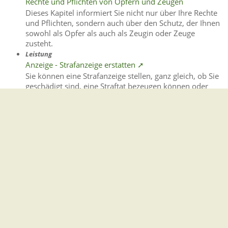
Rechte und Pflichten von Opfern und Zeugen
Dieses Kapitel informiert Sie nicht nur über Ihre Rechte
und Pflichten, sondern auch über den Schutz, der Ihnen
sowohl als Opfer als auch als Zeugin oder Zeuge
zusteht.
Leistung
Anzeige - Strafanzeige erstatten ➚
Sie können eine Strafanzeige stellen, ganz gleich, ob Sie
geschädigt sind, eine Straftat bezeugen können oder
unbeteiligt sind.
Leistung
Frauen- und Kinderschutzhaus - Unterbringung in
Anspruch nehmen
Frauen- und Kinderschutzhäuser sind rund um die Uhr
erreichbare Einrichtungen.
Leistung
Schadensausgleich im Strafverfahren beantragen ➚
Ihnen ist durch eine Straftat Schaden entstanden?
Leistung
Leistungen im Rahmen der Sozialen Entschädigung
beantragen ➚