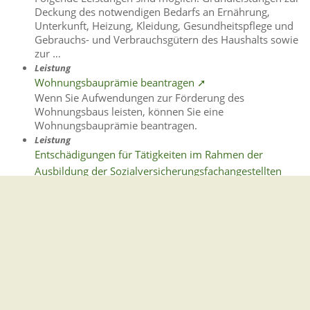
Deckung des notwendigen Bedarfs an Ernährung,
Unterkunft, Heizung, Kleidung, Gesundheitspflege und
Gebrauchs- und Verbrauchsgütern des Haushalts sowie
zur …
Leistung
Wohnungsbauprämie beantragen ➚
Wenn Sie Aufwendungen zur Förderung des
Wohnungsbaus leisten, können Sie eine
Wohnungsbauprämie beantragen.
Leistung
Entschädigungen für Tätigkeiten im Rahmen der
Ausbildung der Sozialversicherungsfachangestellten
(SOFA-Entschädigungen) ➚
Für die Überwachung und Abnahme von Prüfungen im
Rahmen der Ausbildung der
Sozialversicherungsfachangestellten bei den
landesunmittelbaren Sozialversicherungsträgern (DRV
Baden-Württemberg, AOK …
Leistung
Gewerbesteuer - Erklärung abgeben ➚
Die Gewerbesteuer wird auf den Gewerbeertrag