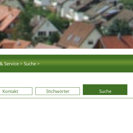
& Service >
Suche >
Kontakt
Stichwörter
Suche