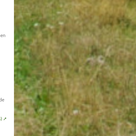
uen
de
s) ➚