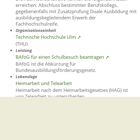
erreichen: Abschluss bestimmter Berufskollegs,
gegebenenfalls mit Zusatzprüfung Duale Ausbildung mit
ausbildungsbegleitendem Erwerb der
Fachhochschulreife.
Organisationseinheit
Technische Hochschule Ulm ➚
(THU)
Leistung
BAföG für einen Schulbesuch beantragen ➚
BAföG ist die Abkürzung für
Bundesausbildungsförderungsgesetz.
Lebenslage
Heimarbeit und Telearbeit
Heimarbeit nach dem Heimarbeitsgesetzes (HAG) ist
von Telearbeit zu unterscheiden.
Leistung
Schulfremdenprüfung beantragen ➚
Damit können Sie diese Abschlüsse nachträglich
erwerben: Hauptschulabschluss Werkrealschulabschluss
Realschulabschluss Hochschulreife Hinweis: Sie haben
einen Hauptschulabschluss ohne Note in der