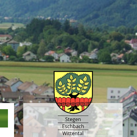
Stegen
Eschbach
Wittental