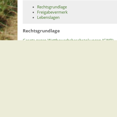
Rechtsgrundlage
Freigabevermerk
Lebenslagen
Rechtsgrundlage
Gesetz gegen Wettbewerbsbeschränkungen (GWB)
§ 106 Schwellenwerte
Freigabevermerk
30.12.2025 Wirtschaftsministerium Baden-Württem
Lebenslagen
Vergabe öffentlicher Aufträge
Ausschreibungspublikationen
Der Weg zu öffentlichen Aufträgen
Akquise öffentlicher Aufträge
Anfordern der Vergabeunterlagen
Angebotserstellung