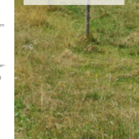
um
er-
d