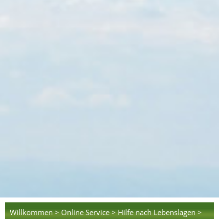
Willkommen >
Online Service >
Hilfe nach Lebenslagen >