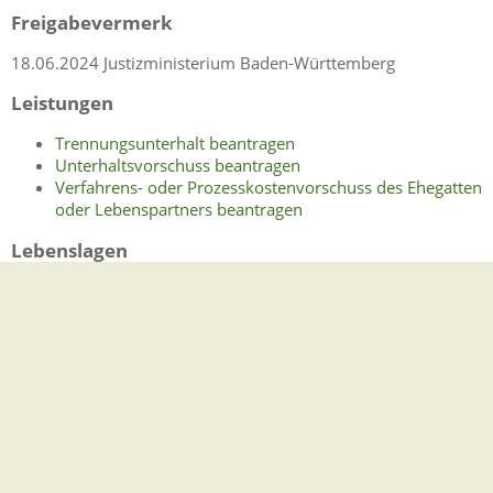
Freigabevermerk
18.06.2024 Justizministerium Baden-Württemberg
Leistungen
Trennungsunterhalt beantragen
Unterhaltsvorschuss beantragen
Verfahrens- oder Prozesskostenvorschuss des Ehegatten
oder Lebenspartners beantragen
Lebenslagen
Der Bund fürs Leben
Checkliste zur Heirat
Familie in der Gesellschaft
Alleinerziehende
Ehepaare
Einkommensteuer
Erbenansprüche
Geschäfte (täglicher Lebensbedarf)
Güterstand
Unterhalt