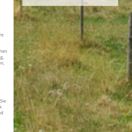
ht
ehen
g,
en,
Sie
k
nd