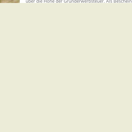
über die Höhe der Grunderwerbsteuer. Als Beschein
Unbedenklichkeitsbescheinigung.
Am Ende der Kaufabwicklung steht die Eintragung i
Freigabevermerk
Leistungen
Lebenslagen
Freigabevermerk
18.06.2024 Justizministerium Baden-Württemberg, Ob
Baden-Württemberg
Leistungen
Grundbuch - Einsicht nehmen
Grundbuch - Eintragung beantragen
Grundbuchabschrift oder Grundbuchausdruck
Grunderwerbsteuer zahlen
Grundstückskaufvertrag notariell beurkunden 
Land- und forstwirtschaftliche Grundstücke 