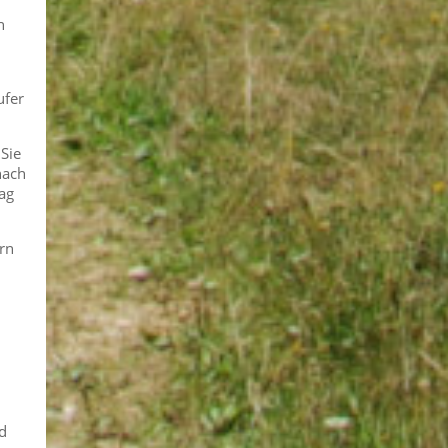
n
ufer
Sie
nach
ag
rn
d