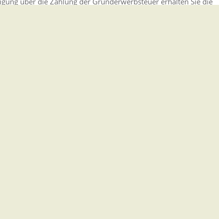
igung über die Zahlung der Grunderwerbsteuer erhalten Sie die
ns Grundbuch.
erfinanzdirektion Karlsruhe als Vertreterin des Finanzminister
 beantragen
lassen
- Genehmigung zum Kauf oder Verkauf beantragen