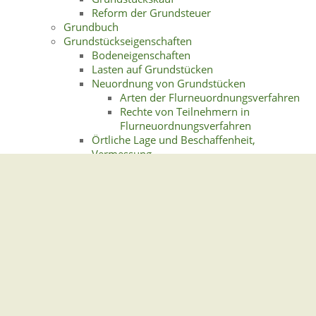
Reform der Grundsteuer
Grundbuch
Grundstückseigenschaften
Bodeneigenschaften
Lasten auf Grundstücken
Neuordnung von Grundstücken
Arten der Flurneuordnungsverfahren
Rechte von Teilnehmern in
Flurneuordnungsverfahren
Örtliche Lage und Beschaffenheit,
Vermessung
Planungsrechtliche Einordnung des
Grundstücks
Nutzung des Grundstücks
Bebaubarkeit des Grundstücks
Erwerb eines bebauten Grundstücks
Sonstige Nutzungsarten
Wert eines Grundstücks
Gemeindeverwaltung Stegen