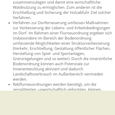
zusammenzulegen und damit eine wirtschaftliche
Waldnutzung zu ermöglichen. Zum anderen ist die
Erschließung und Sicherung der Holzabfuhr Ziel solcher
Verfahren.
Verfahren zur Dorferneuerung umfassen Maßnahmen
zur Verbesserung der Lebens- und Arbeitsbedingungen
im Dorf. Im Rahmen einer Flurneuordnung ergeben sich
insbesondere im Bereich der Bodenordnung
umfassende Möglichkeiten einer Strukturverbesserung
(Verkehr, Erschließung, Gestaltung öffentlicher Flächen,
Herstellung von Spiel- und Sportanlagen,
Grenzregelungen und so weiter). Durch die innerörtliche
Bodenordnung können auch Potenziale zur
Innenentwicklung aktiviert und dadurch
Landschaftsverbrauch im Außenbereich vermieden
werden.
Rebflurneuordnungen werden benötigt, um die
zersplitterten, unwirtschaftlich geformten, kleinen,
wegemäßig nicht erschlossenen und nicht oder
eingeschränkt maschinell nutzbaren Rebflurstücke neu
zu ordnen. So werden die Grundstücke
zusammengelegt und zweckmäßig gestaltet, Wege
ausgebaut, das Gelände günstig geformt,