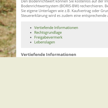
Den Bodenrichtwert können Sie kostenlos auf der I
Bodenrichtwertsystem (BORIS-BW) recherchieren. Be
Sie eigene Unterlagen wie z.B. Kaufvertrag oder Gr
Steuererklärung wird es zudem eine entsprechende 
Vertiefende Informationen
Rechtsgrundlage
Freigabevermerk
Lebenslagen
Vertiefende Informationen
Boris-BW
Internetpräsenz Grundsteuer-BW
Steuerchatbot zur Grundsteuerreform
FAQ zur Grundsteuerreform
Rechtsgrundlage
Grundsteuer-Reformgesetz (PDF)
Landesgrundsteuergesetz:
Urteil des Bundesverfassungsgerichts vom 10