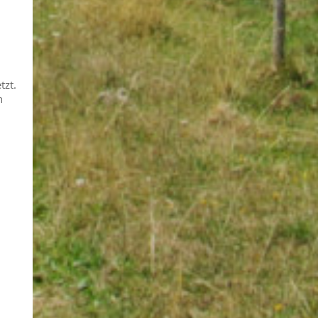
tzt.
h