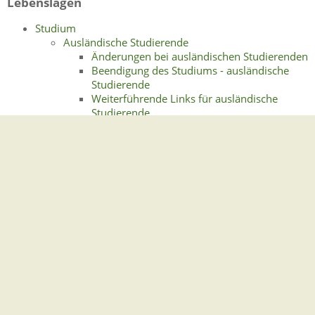
Lebenslagen
Studium
Ausländische Studierende
Änderungen bei ausländischen Studierenden
Beendigung des Studiums - ausländische
Studierende
Weiterführende Links für ausländische
Studierende
Beendigung des Studiums
Immatrikulation
Nachweis der Kranken- und
Pflegeversicherung
Studienorientierungsverfahren
Soziale Fragen
Jobvermittlung
Wohngeld und Wohnberechtigungsschein
für Studierende
Studienfinanzierung
Finanzielle Hilfen - Studium
Stipendien und Begabtenförderung
Studiengangwechsel, Studienortwechsel und
Änderungen während des Studiums