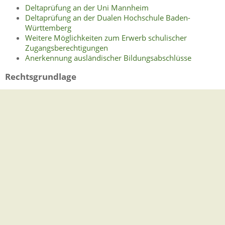
Deltaprüfung an der Uni Mannheim
Deltaprüfung an der Dualen Hochschule Baden-
Württemberg
Weitere Möglichkeiten zum Erwerb schulischer
Zugangsberechtigungen
Anerkennung ausländischer Bildungsabschlüsse
Rechtsgrundlage
Landeshochschulgesetz (LHG)
:
§ 58 Zugang zu grundständigen Studiengängen
Berufstätigenhochschulzugangsverordnung (BerufsHZVO)
Freigabevermerk
{
0
}
Wissenschaftsministerium Baden-Württemberg
Leistungen
Ausländische Hochschulzugangsberechtigung -
Anerkennung beantragen
Hochschulzugang für Begabte ohne Hochschulreife -