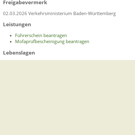
Freigabevermerk
02.03.2026
Verkehrsministerium Baden-Württemberg
Leistungen
Führerschein beantragen
Mofaprüfbescheinigung beantragen
Lebenslagen
Führerschein
Entziehung der Fahrerlaubnis
Fahreignungsregister
Fahrerlaubnis
Führerschein - Einstufung für Mofas und
E-Bikes
Fahrgastbeförderung
Gemeindeverwaltung Stegen
Dorfplatz 1 | 79252 Stegen