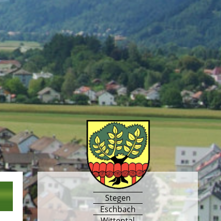
Stegen
Eschbach
Wittental