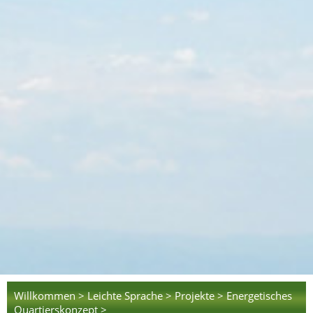
Willkommen >
Leichte Sprache >
Projekte >
Energetisches
Quartierskonzept >