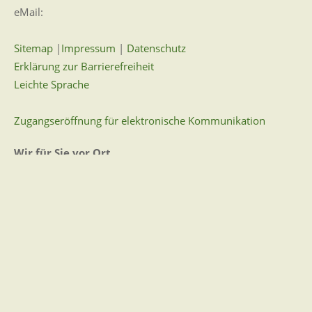
eMail:
Sitemap
|
Impressum
|
Datenschutz
Erklärung zur Barrierefreiheit
Leichte Sprache
Zugangseröffnung für elektronische Kommunikation
Wir für Sie vor Ort
Öffnungszeiten:
Mo - Fr. 8.00 - 12.00 Uhr
Di. 14.00 - 17.30 Uhr
und nach Vereinbarung
7 Tage / 24 Stunden
Zum Kontaktformular