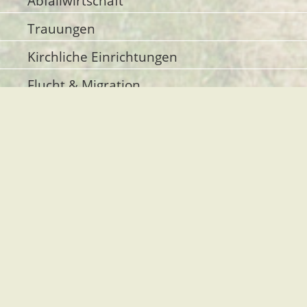
Abfallwirtschaft
Trauungen
Kirchliche Einrichtungen
Flucht & Migration
Inklusion
Rollstuhlgerechte Parkplätze
Kinderbetreuung
Gemeindeverwaltung Stegen
Dorfplatz 1 | 79252 Stegen
Telefon: +49 - (0)7661/3969-0
Fax: +49 - (0)7661/3969-69
eMail: