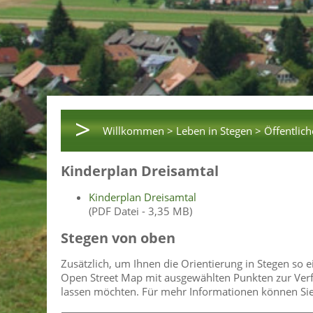
>
Willkommen >
Leben in Stegen >
Öffentlich
Kinderplan Dreisamtal
Kinderplan Dreisamtal
(PDF Datei - 3,35 MB)
Stegen von oben
Zusätzlich, um Ihnen die Orientierung in Stegen so 
Open Street Map mit ausgewählten Punkten zur Verfü
lassen möchten. Für mehr Informationen können Sie a