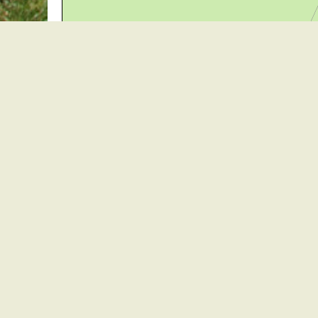
30 m
Gemeindeverwaltung Stegen
Dorfplatz 1 | 79252 Stegen
Telefon: +49 - (0)7661/3969-0
Fax: +49 - (0)7661/3969-69
eMail:
Sitemap
|
Impressum
|
Datenschutz
Erklärung zur Barrierefreiheit
Leichte Sprache
Zugangseröffnung für elektronische Kommunikation