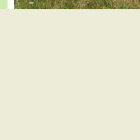
ors
Kirchzarten
Buchenbach
Oberried