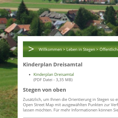
>
Willkommen >
Leben in Stegen >
Öffentlich
Kinderplan Dreisamtal
Kinderplan Dreisamtal
(PDF Datei - 3,35 MB)
Stegen von oben
Zusätzlich, um Ihnen die Orientierung in Stegen so 
Open Street Map mit ausgewählten Punkten zur Verfü
lassen möchten. Für mehr Informationen können Sie a