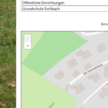
Gru
+
−