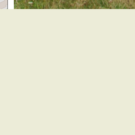
ors
Kirchzarten
Buchenbach
Oberried