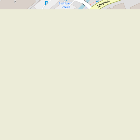
Leaflet
|
©
OpenStreetMap
contribut
Wir für Sie vor Ort
Öffnungszeiten:
Mo - Fr. 8.00 - 12.00 Uhr
Di. 14.00 - 17.30 Uhr
und nach Vereinbarung
7 Tage / 24 Stunden
Zum Kontaktformular