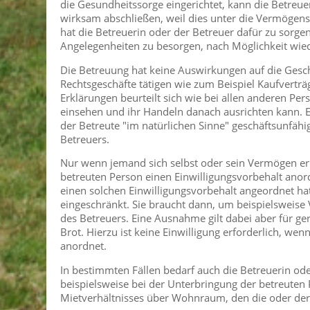
die Gesundheitssorge eingerichtet, kann die Betreue
wirksam abschließen, weil dies unter die Vermögenss
hat die Betreuerin oder der Betreuer dafür zu sorgen
Angelegenheiten zu besorgen, nach Möglichkeit wied
Die Betreuung hat keine Auswirkungen auf die Gesch
Rechtsgeschäfte tätigen wie zum Beispiel Kaufvertr
Erklärungen beurteilt sich wie bei allen anderen Pe
einsehen und ihr Handeln danach ausrichten kann. Er
der Betreute "im natürlichen Sinne" geschäftsunfähi
Betreuers.
Nur wenn jemand sich selbst oder sein Vermögen er
betreuten Person einen Einwilligungsvorbehalt ano
einen solchen Einwilligungsvorbehalt angeordnet hat
eingeschränkt. Sie braucht dann, um beispielsweise 
des Betreuers. Eine Ausnahme gilt dabei aber für ge
Brot. Hierzu ist keine Einwilligung erforderlich, w
anordnet.
In bestimmten Fällen bedarf auch die Betreuerin od
beispielsweise bei der Unterbringung der betreuten 
Mietverhältnisses über Wohnraum, den die oder der 