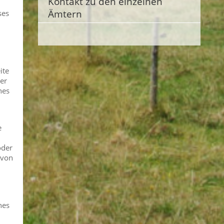
Kontakt zu den einzelnen
Ämtern
ses
ite
der
nes
e
oder
 von
nes