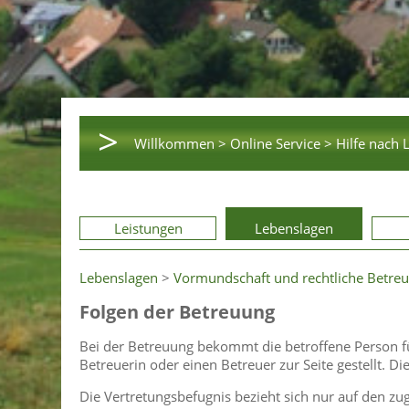
>
Willkommen >
Online Service >
Hilfe nach 
Leistungen
Lebenslagen
Lebenslagen
>
Vormundschaft und rechtliche Betre
Folgen der Betreuung
Bei der Betreuung bekommt die betroffene Person für
Betreuerin oder einen Betreuer zur Seite gestellt. D
Die Vertretungsbefugnis bezieht sich nur auf den zu