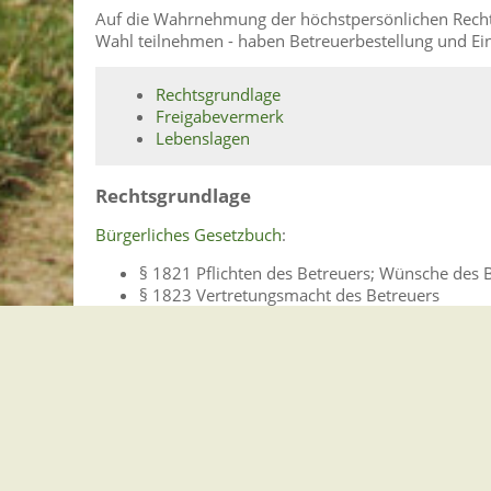
Auf die Wahrnehmung der höchstpersönlichen Rechte 
Wahl teilnehmen - haben Betreuerbestellung und Ein
Rechtsgrundlage
Freigabevermerk
Lebenslagen
Rechtsgrundlage
Bürgerliches Gesetzbuch
:
§ 1821 Pflichten des Betreuers; Wünsche des 
§ 1823 Vertretungsmacht des Betreuers
§ 1825 Einwilligungsvorbehalt
Freigabevermerk
04.02.2026; Justizministerium Baden-Württemberg
Lebenslagen
Vormundschaft und rechtliche Betreuung