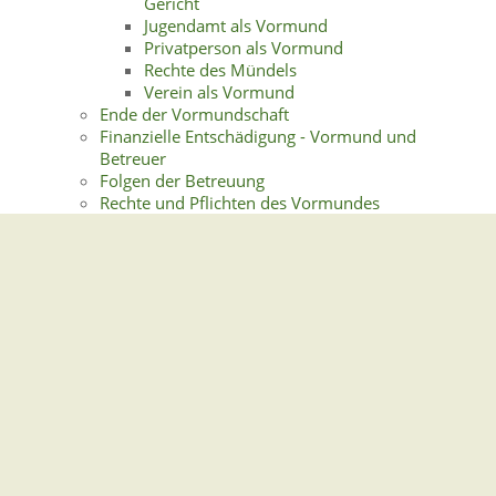
Gericht
Jugendamt als Vormund
Privatperson als Vormund
Rechte des Mündels
Verein als Vormund
Ende der Vormundschaft
Finanzielle Entschädigung - Vormund und
Betreuer
Folgen der Betreuung
Rechte und Pflichten des Vormundes
Rechte und Pflichten des Pflegers
Rechtliche Betreuung
Anregung einer Betreuung
Voraussetzungen der Betreuung
Vorsorgemöglichkeit zur rechtlichen
Betreuung
Vorsorgemöglichkeit zur Vormundschaft
Gemeindeverwaltung Stegen
Dorfplatz 1 | 79252 Stegen