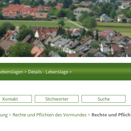
Lebenslagen >
Details - Lebenslage >
Kontakt
Stichwörter
Suche
uung
>
Rechte und Pflichten des Vormundes
>
Rechte und Pflic