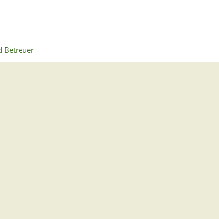
d Betreuer
rs
reuung
Wir für Sie vor Ort
Öffnungszeiten:
Mo - Fr. 8.00 - 12.00 Uhr
Di. 14.00 - 17.30 Uhr