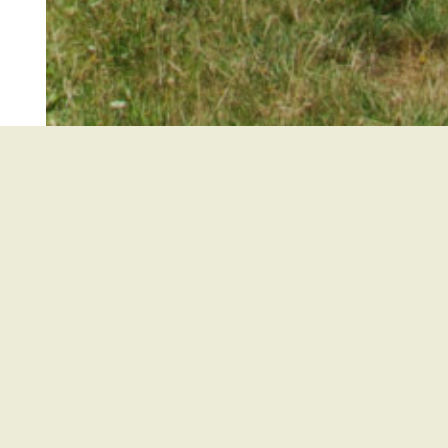
Kirchzarten
Buchenbach
Oberried