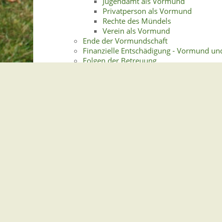
Jugendamt als Vormund
Privatperson als Vormund
Rechte des Mündels
Verein als Vormund
Ende der Vormundschaft
Finanzielle Entschädigung - Vormund un
Folgen der Betreuung
Rechte und Pflichten des Vormundes
Rechte und Pflichten des Pflege
Rechtliche Betreuung
Anregung einer Betreuung
Voraussetzungen der Betreuung
Vorsorgemöglichkeit zur rechtlichen Bet
Vorsorgemöglichkeit zur Vormundschaft
Gemeindeverwaltung Stegen
Dorfplatz 1 | 79252 Stegen
Telefon: +49 - (0)7661/3969-0
Fax: +49 - (0)7661/3969-69
eMail: