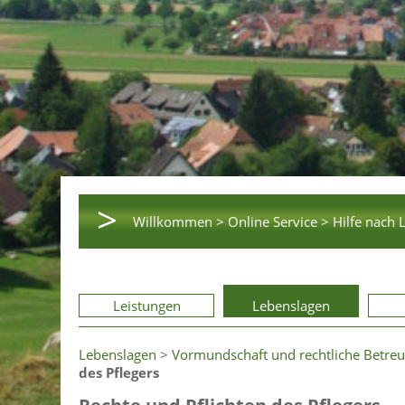
>
Willkommen >
Online Service >
Hilfe nach 
Leistungen
Lebenslagen
Lebenslagen
>
Vormundschaft und rechtliche Betre
des Pflegers