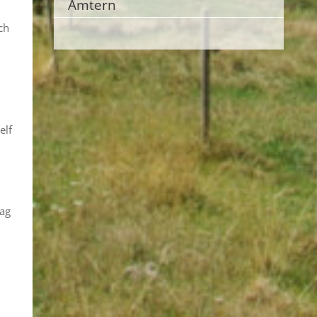
Ämtern
ch
elf
tag