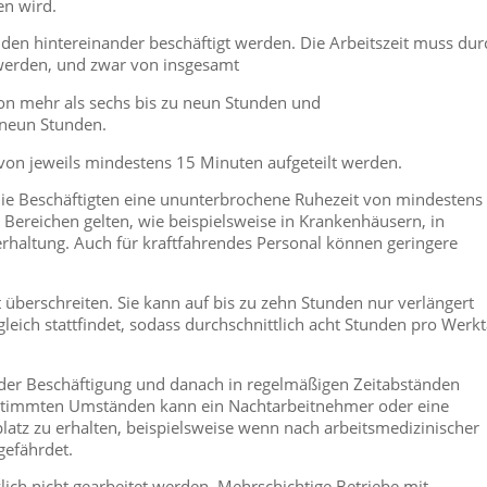
en wird.
en hintereinander beschäftigt werden. Die Arbeitszeit muss dur
werden, und zwar von insgesamt
von mehr als sechs bis zu neun Stunden und
 neun Stunden.
von jeweils mindestens 15 Minuten aufgeteilt werden.
ie Beschäftigten eine ununterbrochene Ruhezeit von mindestens 
ereichen gelten, wie beispielsweise in Krankenhäusern, in
ierhaltung. Auch für kraftfahrendes Personal können geringere
 überschreiten. Sie kann auf bis zu zehn Stunden nur verlängert
eich stattfindet, sodass durchschnittlich acht Stunden pro Werk
n der Beschäftigung und danach in regelmäßigen Zeitabständen
bestimmten Umständen kann ein Nachtarbeitnehmer oder eine
latz zu erhalten, beispielsweise wenn nach arbeitsmedizinischer
gefährdet.
lich nicht gearbeitet werden. Mehrschichtige Betriebe mit