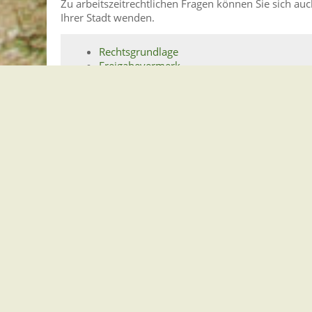
Zu arbeitszeitrechtlichen Fragen können Sie sich a
Ihrer Stadt wenden.
Rechtsgrundlage
Freigabevermerk
Leistungen
Lebenslagen
Rechtsgrundlage
Arbeitszeitgesetz (ArbZG).
Freigabevermerk
Stand: 21.07.2021
Verantwortlich:
Wirtschaftsministerium
Baden-Würt
Leistungen
Erstmalige Beschäftigung von Personen in He
Heimarbeit - Halbjährige Listenmeldung
Sozialversicherung - Versicherungspflicht festst