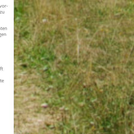
vor-
 zu
mten
gen
ft
te