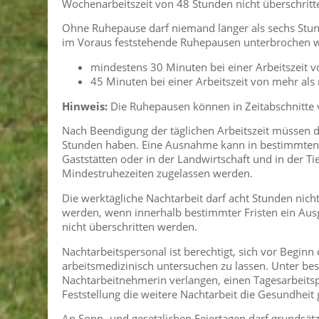
Wochenarbeitszeit von 48 Stunden nicht überschritt
Ohne Ruhepause darf niemand länger als sechs Stund
im Voraus feststehende Ruhepausen unterbrochen 
mindestens 30 Minuten bei einer Arbeitszeit 
45 Minuten bei einer Arbeitszeit von mehr als
Hinweis:
Die Ruhepausen können in Zeitabschnitte 
Nach Beendigung der täglichen Arbeitszeit müssen d
Stunden haben. Eine Ausnahme kann in bestimmten B
Gaststätten oder in der Landwirtschaft und in der T
Mindestruhezeiten zugelassen werden.
Die werktägliche Nachtarbeit darf acht Stunden nicht
werden, wenn innerhalb bestimmter Fristen ein Ausgl
nicht überschritten werden.
Nachtarbeitspersonal ist berechtigt, sich vor Begin
arbeitsmedizinisch untersuchen zu lassen. Unter 
Nachtarbeitnehmerin verlangen, einen Tagesarbeitsp
Feststellung die weitere Nachtarbeit die Gesundheit 
An Sonn- und gesetzlichen Feiertagen darf grundsätz