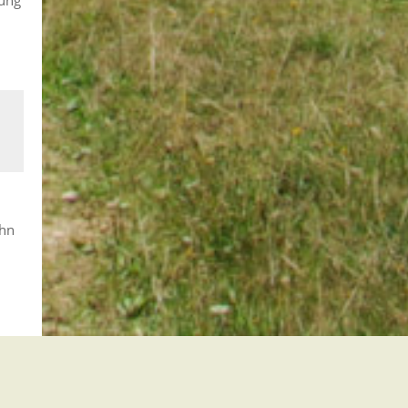
nung
ihn