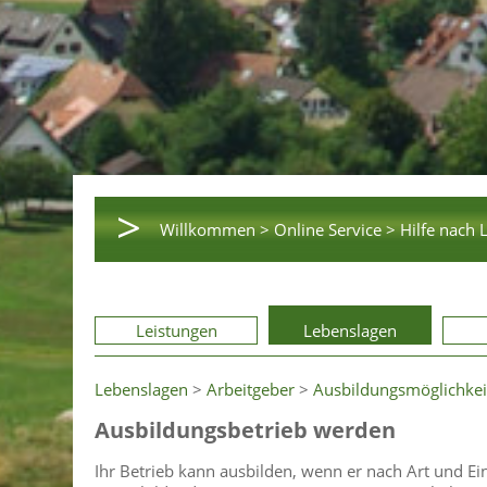
>
Willkommen >
Online Service >
Hilfe nach 
Leistungen
Lebenslagen
Lebenslagen
>
Arbeitgeber
>
Ausbildungsmöglichkei
Ausbildungsbetrieb werden
Ihr Betrieb kann ausbilden, wenn er nach Art und Ein