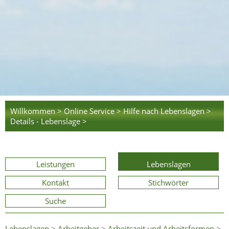
Willkommen >
Online Service >
Hilfe nach Lebenslagen >
Details - Lebenslage >
Leistungen
Lebenslagen
Kontakt
Stichwörter
Suche
Lebenslagen
>
Arbeitgeber
>
Arbeitszeit und Arbeitsformen
>