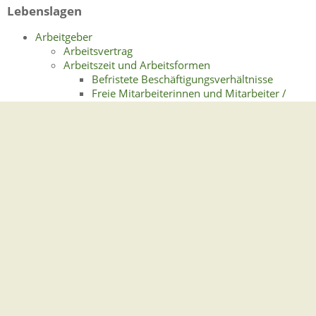
Lebenslagen
Arbeitgeber
Arbeitsvertrag
Arbeitszeit und Arbeitsformen
Befristete Beschäftigungsverhältnisse
Freie Mitarbeiterinnen und Mitarbeiter /
Selbstständige Beschäftigung
Heimarbeit
Leiharbeit und Zeitarbeit
Midi- und Minijobs
Praktikanten und studentische Aushilfen
Teilzeitbeschäftigung
Telearbeit
Urlaubsansprüche
Ausbildungsmöglichkeiten und -bereiche
Ausbildungsbetrieb werden
Ausbildungsvertrag
Organisation der Ausbildung
Beendigung von Arbeitsverhältnissen
Kündigung durch den Arbeitgeber
Massenentlassungen