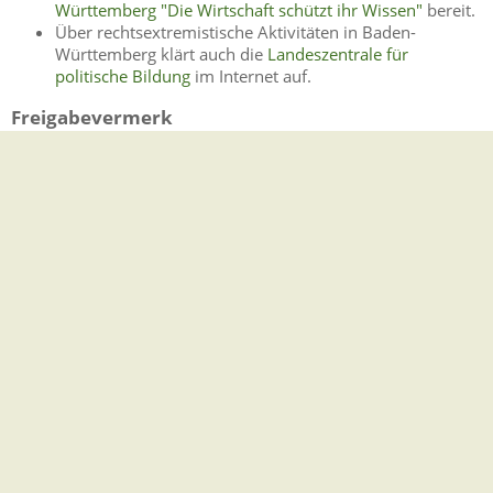
Württemberg "Die Wirtschaft schützt ihr Wissen"
bereit.
Über rechtsextremistische Aktivitäten in Baden-
Württemberg klärt auch die
Landeszentrale für
politische Bildung
im Internet auf.
Freigabevermerk
Dieser Text entstand in enger Zusammenarbeit mit den
fachlich zuständigen Stellen. Das
Innenministerium
hat ihn
am 12.02.2018 freigegeben.
Lebenslagen
Sicherheit und Gefahrenabwehr
Extremismus
Feuerwehr
Nach einem Brand
Vorbeugender Brandschutz
Katastrophenschutz
Begriff und Organisation im
Katastrophenfall
Hochwasser- und Geogefahren
Landeserdbebendienst Baden-