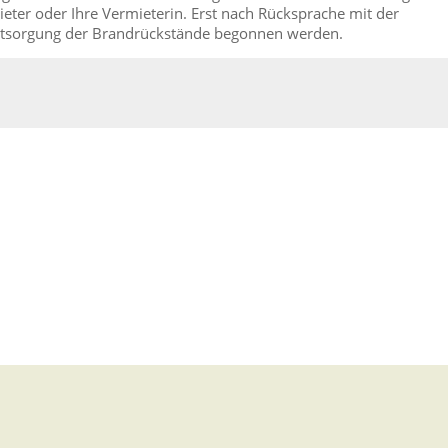
eter oder Ihre Vermieterin. Erst nach Rücksprache mit der
Entsorgung der Brandrückstände begonnen werden.
rophenfall
n-Württemberg
nfall oder bei Großschadenlagen