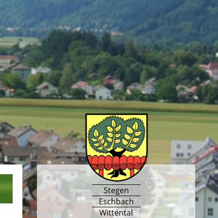
Stegen
Eschbach
Wittental