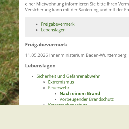
einer Mietwohnung informieren Sie bitte Ihren Vermi
Versicherung kann mit der Sanierung und mit der 
Freigabevermerk
Lebenslagen
Freigabevermerk
11.05.2026 Innenministerium Baden-Württemberg
Lebenslagen
Sicherheit und Gefahrenabwehr
Extremismus
Feuerwehr
Nach einem Brand
Vorbeugender Brandschutz
Katastrophenschutz
Begriff und Organisation im Katast
Hochwasser- und Geogefahren
Landeserdbebendienst Bade
Vorsorge und Hilfe im Katastrophe