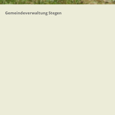
Gemeindeverwaltung Stegen
Dorfplatz 1 | 79252 Stegen
Telefon: +49 - (0)7661/3969-0
Fax: +49 - (0)7661/3969-69
eMail:
Sitemap
|
Impressum
|
Datenschutz
Erklärung zur Barrierefreiheit
Leichte Sprache
Zugangseröffnung für elektronische Kommunikation
Wir für Sie vor Ort
Öffnungszeiten:
Mo - Fr. 8.00 - 12.00 Uhr