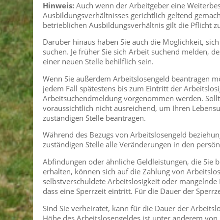
Hinweis:
Auch wenn der Arbeitgeber eine Weiterbesc
Ausbildungsverhältnisses gerichtlich geltend gemacht
betrieblichen Ausbildungsverhältnis gilt die Pflicht 
Darüber hinaus haben Sie auch die Möglichkeit, sich
suchen. Je früher Sie sich Arbeit suchend melden, de
einer neuen Stelle behilflich sein.
Wenn Sie außerdem Arbeitslosengeld beantragen möch
jedem Fall spätestens bis zum Eintritt der Arbeitslosi
Arbeitsuchendmeldung vorgenommen werden. Sollten 
voraussichtlich nicht ausreichend, um Ihren Lebensun
zuständigen Stelle beantragen.
Während des Bezugs von Arbeitslosengeld beziehungsw
zuständigen Stelle alle Veränderungen in den persön
Abfindungen oder ähnliche Geldleistungen, die Sie b
erhalten, können sich auf die Zahlung von Arbeitslo
selbstverschuldete Arbeitslosigkeit oder mangelnde
dass eine Sperrzeit eintritt. Für die Dauer der Sperrz
Sind Sie verheiratet, kann für die Dauer der Arbeits
Höhe des Arbeitslosengeldes ist unter anderem von I