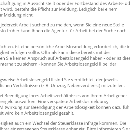
häftigung in Aussicht stellt oder der Fortbestand des Arbeits- o
 wird, besteht die Pflicht zur Meldung. Lediglich bei einem
zur Meldung nicht.
 jederzeit Arbeit suchend zu melden, wenn Sie eine neue Stelle
sto früher kann Ihnen die Agentur für Arbeit bei der Suche nach
ten, ist eine persönliche Arbeitslosmeldung erforderlich, die i
gkeit erfolgen sollte. Oftmals kann diese bereits mit der
Sie keinen Anspruch auf Arbeitslosengeld haben - oder ist die
terhalt zu sichern - können Sie Arbeitslosengeld II bei der
eise Arbeitslosengeld II sind Sie verpflichtet, der jeweils
lichen Verhältnissen (z.B. Umzug, Nebenverdienst) mitzuteilen.
ei Beendigung Ihres Arbeitsverhältnisses von Ihrem Arbeitgeber
sengeld auswirken. Eine verspätete Arbeitslosmeldung,
 Mitwirkung zur Beendigung der Arbeitslosigkeit können dazu füh
eit wird kein Arbeitslosengeld gezahlt.
losigkeit auch ein Wechsel der Steuerklasse infrage kommen. Die
hrer eingetragenen Steuerklasse abhängig. Bitte informieren Sie 