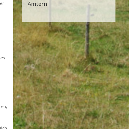
Ämtern
der
n
ses
ren,
sich