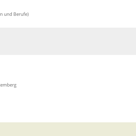
en und Berufe)
ttemberg
igkeit