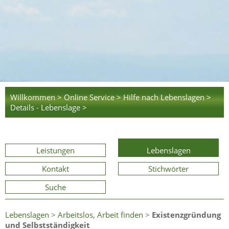
Willkommen >
Online Service >
Hilfe nach Lebenslagen >
Details - Lebenslage >
Leistungen
Lebenslagen
Kontakt
Stichwörter
Suche
Lebenslagen
>
Arbeitslos, Arbeit finden
>
Existenzgründung
und Selbstständigkeit