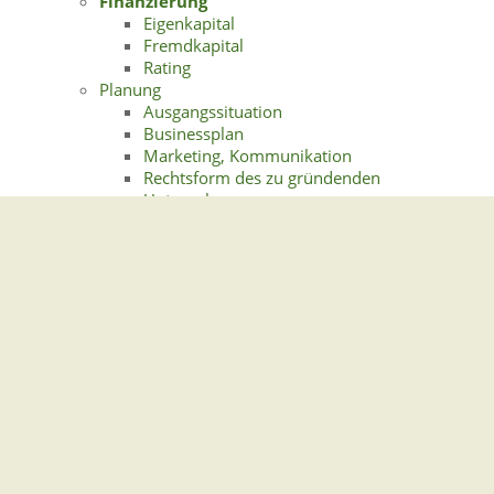
Finanzierung
Eigenkapital
Fremdkapital
Rating
Planung
Ausgangssituation
Businessplan
Marketing, Kommunikation
Rechtsform des zu gründenden
Unternehmens
Ausländische Rechtsformen
Einzelunternehmen
Juristische Person
Personengesellschaften
Standortwahl
Steuerliche Aspekte
Versicherungen für Unternehmensgründer
Betriebliche Absicherung
Persönliche Absicherung
Wege in die Selbständigkeit
Einheitlicher Ansprechpartner/Einheitliche
Stelle
Franchise