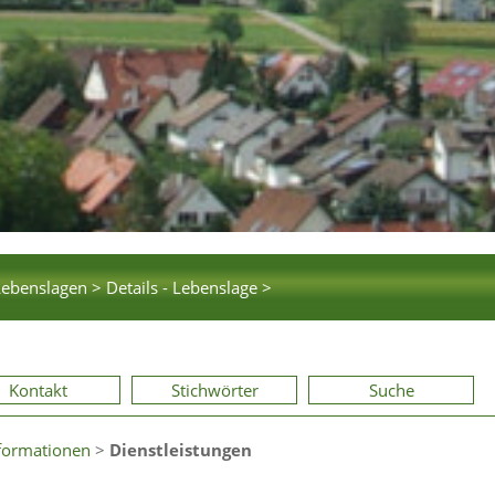
Lebenslagen >
Details - Lebenslage >
Kontakt
Stichwörter
Suche
formationen
>
Dienstleistungen