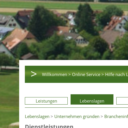
>
Willkommen >
Online Service >
Hilfe nach 
Leistungen
Lebenslagen
Lebenslagen
>
Unternehmen gründen
>
Branchenin
Dienstleistungen