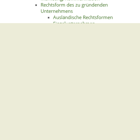
Rechtsform des zu gründenden
Unternehmens
Ausländische Rechtsformen
Einzelunternehmen
Juristische Person
Personengesellschaften
Standortwahl
Steuerliche Aspekte
Versicherungen für Unternehmensgründer
Betriebliche Absicherung
Persönliche Absicherung
Wege in die Selbständigkeit
Einheitlicher Ansprechpartner/Einheitliche
Stelle
Franchise
Gründung aus der Arbeitslosigkeit
Nebenerwerbsgründung
Gemeindeverwaltung Stegen