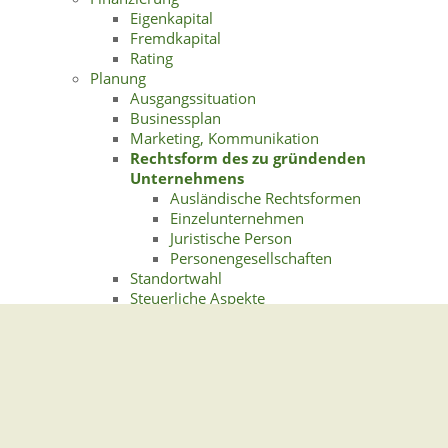
Eigenkapital
Fremdkapital
Rating
Planung
Ausgangssituation
Businessplan
Marketing, Kommunikation
Rechtsform des zu gründenden
Unternehmens
Ausländische Rechtsformen
Einzelunternehmen
Juristische Person
Personengesellschaften
Standortwahl
Steuerliche Aspekte
Versicherungen für Unternehmensgründer
Betriebliche Absicherung
Persönliche Absicherung
Wege in die Selbständigkeit
Einheitlicher Ansprechpartner/Einheitliche
Stelle
Franchise