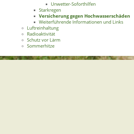
Unwetter-Soforthilfen
Starkregen
Versicherung gegen Hochwasserschäden
Weiterführende Informationen und Links
Luftreinhaltung
Radioaktivität
Schutz vor Lärm
Sommerhitze
Gemeindeverwaltung Stegen
Dorfplatz 1 | 79252 Stegen
Telefon: +49 - (0)7661/3969-0
Fax: +49 - (0)7661/3969-69
eMail:
Sitemap
|
Impressum
|
Datenschutz
Erklärung zur Barrierefreiheit