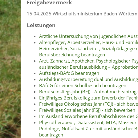
Freigabevermerk
15.04.2025 Wirtschaftsministerium Baden-Württem
Leistungen
Ärztliche Untersuchung von jugendlichen Ausz
Altenpfleger, Arbeitserzieher, Haus- und Famil
Heimerzieher, Sozialarbeiter, Sozialpädagoge 
Berufsbezeichnung beantragen
Arzt, Zahnarzt, Apotheker, Psychologischer P
ausländischer Berufsausbildung – Approbatio
Aufstiegs-BAföG beantragen
Ausbildungsvorbereitung dual und Ausbildung
BAföG für einen Schulbesuch beantragen
Berufseinstiegsjahr (BEJ) - Aufnahme beantrag
Einjähriges Berufskolleg zum Erwerb der Fach
Freiwilliges Ökologisches Jahr (FÖJ) - sich bew
Freiwilliges Soziales Jahr (FSJ) - sich bewerben
Im Ausland erworbene Berufsabschlüsse des 
Physiotherapeut, Diätassistent, MTA, Masseur
Podologe, Notfallsanitäter mit ausländischer 
beantragen