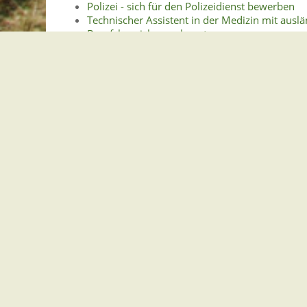
Polizei - sich für den Polizeidienst bewerben
Technischer Assistent in der Medizin mit ausl
Berufsbezeichnung beantragen
Untersuchungen nach dem Jugendarbeitsschut
Lebenslagen
Berufsausbildung
Berufsausbildung im dualen Ausbildung
Ausbildungsbetrieb
Berufsschule
Berufsausbildung in einer Schule
Berufsfachschulen
Erwerb der Fachschulreife od
Erwerb einer Grundbildung o
Berufskolleg
Berufsausbildung, Jobs und Praktika im 
Förderprogramme für Auslandsauf
Berufsberatung, -orientierung und -vorb
Praktikum
Weiterführende Informationen und Link