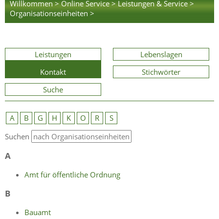
Willkommen >
Online Service >
Leistungen & Service >
Organisationseinheiten >
Leistungen
Lebenslagen
Kontakt
Stichwörter
Suche
A
B
G
H
K
O
R
S
Suchen
A
Amt für öffentliche Ordnung
B
Bauamt