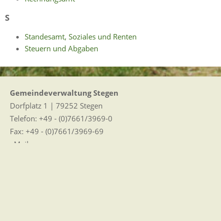
S
Standesamt, Soziales und Renten
Steuern und Abgaben
Gemeindeverwaltung Stegen
Dorfplatz 1 | 79252 Stegen
Telefon: +49 - (0)7661/3969-0
Fax: +49 - (0)7661/3969-69
eMail:
Sitemap
|
Impressum
|
Datenschutz
Erklärung zur Barrierefreiheit
Leichte Sprache
Zugangseröffnung für elektronische Kommunikation