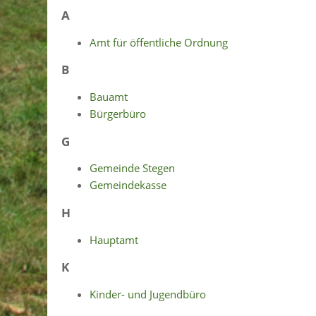
A
Amt für öffentliche Ordnung
B
Bauamt
Bürgerbüro
G
Gemeinde Stegen
Gemeindekasse
H
Hauptamt
K
Kinder- und Jugendbüro