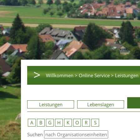
>
Willkommen >
Online Service >
Leistungen 
Leistungen
Lebenslagen
A
B
G
H
K
O
R
S
Suchen