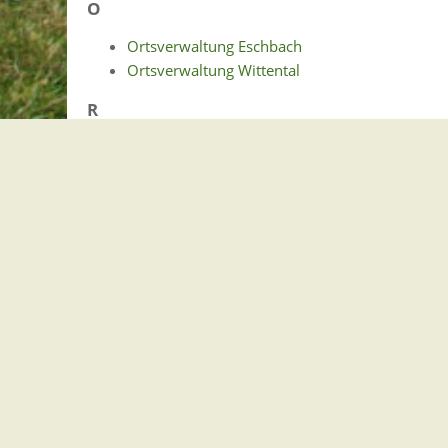
O
Ortsverwaltung Eschbach
Ortsverwaltung Wittental
R
Rechnungsamt
S
Standesamt, Soziales und Renten
Steuern und Abgaben
Gemeindeverwaltung Stegen
Dorfplatz 1 | 79252 Stegen
Telefon: +49 - (0)7661/3969-0
Fax: +49 - (0)7661/3969-69
eMail: