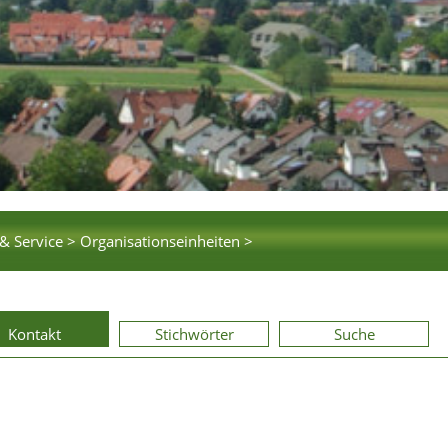
& Service >
Organisationseinheiten >
Kontakt
Stichwörter
Suche