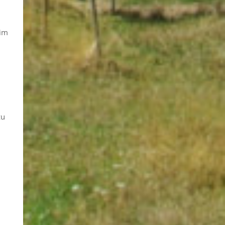
 im
zu