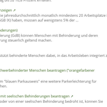
g bis zu 10,8 Prozent erhalten.
nzeigen ➚
 die jahresdurchschnittlich monatlich mindestens 20 Arbeitsplätze
(SGB IX) haben, müssen auf wenigstens 5% der …
nderungen)
inderung (GdB) können Menschen mit Behinderung und deren
ung steuerlich geltend machen.
tützt behinderte Menschen dabei, in das Arbeitsleben integriert 
schwerbehinderter Menschen beantragen ("orangefarbener
m "blauen Parkausweis" eine weitere Parkerleichterung für
hen.
he mit seelischen Behinderungen beantragen ➚
oder von einer seelischen Behinderung bedroht ist, können Sie