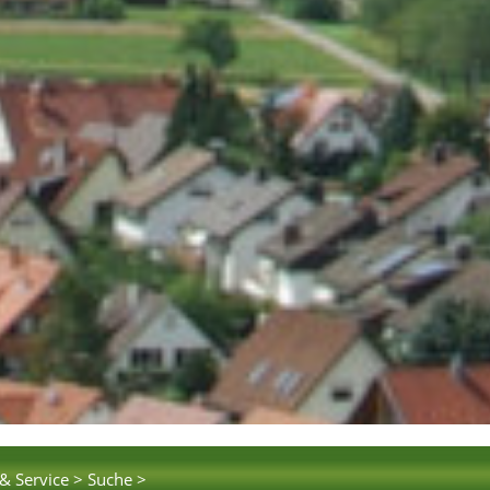
& Service >
Suche >