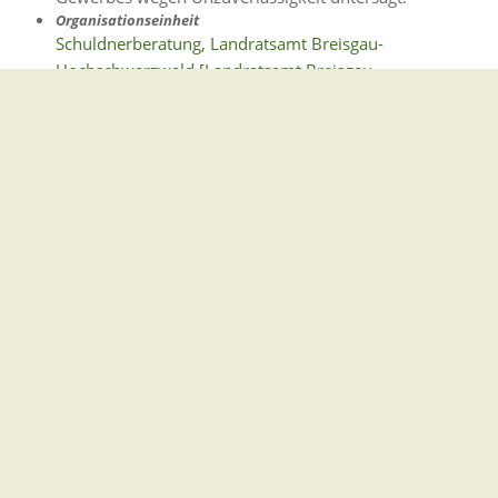
Organisationseinheit
Schuldnerberatung, Landratsamt Breisgau-
Hochschwarzwald [Landratsamt Breisgau-
Hochschwarzwald] ➚
Leistung
Genossenschaftsregister - Eintragung beantragen ➚
Genossenschaften müssen beim Registergericht in das
Genossenschaftsregister eingetragen werden.
Leistung
Grundbuch - Einsicht nehmen ➚
Das Grundbuch informiert über die rechtlichen
Verhältnisse eines Grundstücks, beispielsweise wer
Eigentümer eines Grundstücks ist, ob und welche
Rechte andere Personen an einem Grundstück haben
(zum Beispiel …
Lebenslage
Grundstückskauf
Grundstücksangebote finden Sie im Internet oder in
Zeitungen.
Leistung
Grundbuchabschrift oder Grundbuchausdruck