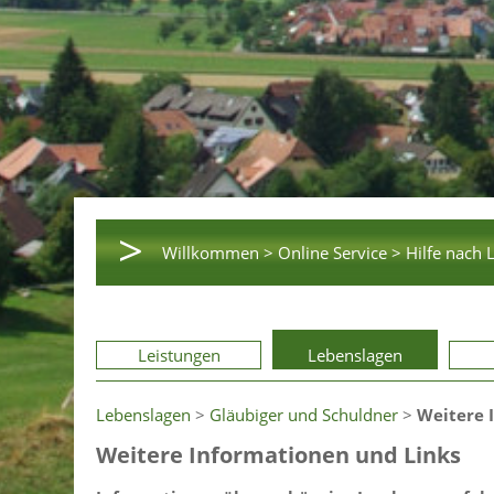
>
Willkommen >
Online Service >
Hilfe nach 
Leistungen
Lebenslagen
Lebenslagen
>
Gläubiger und Schuldner
>
Weitere 
Weitere Informationen und Links