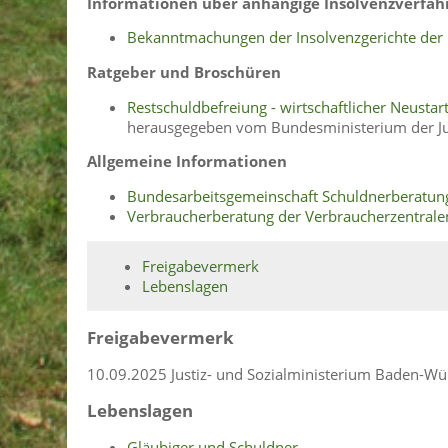
Informationen über anhängige Insolvenzverfah
Bekanntmachungen der Insolvenzgerichte der 
Ratgeber und Broschüren
Restschuldbefreiung - wirtschaftlicher Neustar
herausgegeben vom Bundesministerium der Jus
Allgemeine Informationen
Bundesarbeitsgemeinschaft Schuldnerberatun
Verbraucherberatung der Verbraucherzentrale
Freigabevermerk
Lebenslagen
Freigabevermerk
10.09.2025 Justiz- und Sozialministerium Baden-W
Lebenslagen
Gläubiger und Schuldner