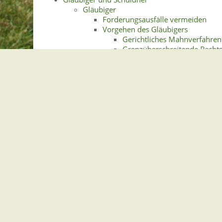
Gläubiger
Forderungsausfälle vermeiden
Vorgehen des Gläubigers
Gerichtliches Mahnverfahren
Grenzüberschreitende Recht
Mahnung
Zwangsvollstreckung
Schuldner
Reaktionsmöglichkeiten als Schuld
Schuldenregulierung und Entschul
Weitere Informationen und Links
Gemeindeverwaltung Stegen
Dorfplatz 1 | 79252 Stegen
Telefon: +49 - (0)7661/3969-0
Fax: +49 - (0)7661/3969-69
eMail: