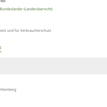
ren
Bundesländer (Länderübersicht)
t
tiz und für Verbraucherschutz
g
n
ürttemberg