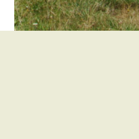
Kirchzarten
Buchenbach
Oberried