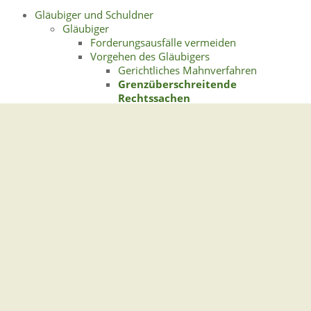
Gläubiger und Schuldner
Gläubiger
Forderungsausfälle vermeiden
Vorgehen des Gläubigers
Gerichtliches Mahnverfahren
Grenzüberschreitende
Rechtssachen
Mahnung
Zwangsvollstreckung
Schuldner
Reaktionsmöglichkeiten als Schuldner
Schuldenregulierung und Entschuldung
Weitere Informationen und Links
Gemeindeverwaltung Stegen
Dorfplatz 1 | 79252 Stegen
Telefon: +49 - (0)7661/3969-0
Fax: +49 - (0)7661/3969-69