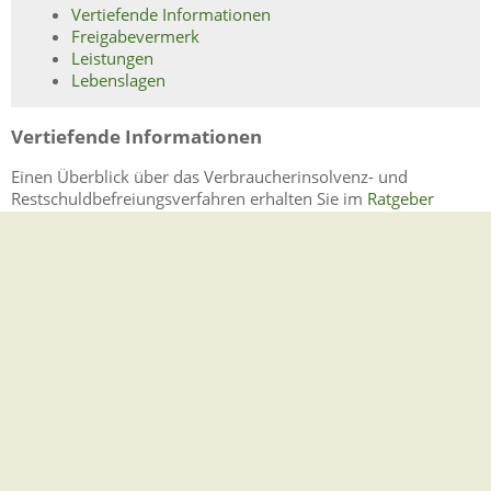
Vertiefende Informationen
Freigabevermerk
Leistungen
Lebenslagen
Vertiefende Informationen
Einen Überblick über das Verbraucherinsolvenz- und
Restschuldbefreiungsverfahren erhalten Sie im
Ratgeber
"Restschuldbefreiung - wirtschaftlicher Neustart"
. Das
Bundesministerum der Justiz hat ihn herausgegeben.
Freigabevermerk
30.03.2026 Justizministerium Baden-Württemberg
Leistungen
Einspruch gegen einen Vollstreckungsbescheid einlegen
Widerspruch gegen einen Mahnbescheid einlegen
Lebenslagen