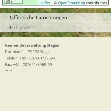
30 m
Leaflet
|
©
OpenStreetMap
contributors
Öffentliche Einrichtungen
Ortsplan
Gemeindeverwaltung Stegen
Dorfplatz 1 | 79252 Stegen
Telefon: +49 - (0)7661/3969-0
Fax: +49 - (0)7661/3969-69
eMail:
Sitemap
|
Impressum
|
Datenschutz
Erklärung zur Barrierefreiheit
Leichte Sprache
Zugangseröffnung für elektronische Kommunikation